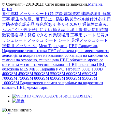
© Copyright - 2010-2023: Сите права се задржани.
Мапа на
сајтот
養生資材 メッシュシートⅱ類 防炎 建築資材 建設現場用 解体
工事 養生や防塵、落下防止、防砂 防炎ラベル縫付けあり 日
本防炎協会認定品 各色彩あり 各サイズあり 通気性に富み、
ムレにくい 色あせしにくい 輸入品 足場工事 長い使用時間
激安価格 早く発送できる 作業現場用 工事用 シート 防災メ
ッシュシート メッシュ シート シート 足場メッシュシート
塗装用 メッシュ シ
,
Меш Тарпаулин
,
ПВЦ Тарпаулин
,
Надворешно тешка тешка PVC обложена црна мрежа тарп за
депонија за покривање на камиони со капаци на камиони со
тампон на отворено, тешка црна ПВЦ обложена мрежа со
месинг за месинг за месинг -камиони ПВЦ -ткаенина ПВЦ
обложена MES MES
,
Tarpaulin PVC Tarpaulin 500D 1000D
400GSM 450GSM 500GSM 550GSM 600GSM 650GSM
700GSM 750GSM 800GSM 850GSM 900GSM 950GSM
1000GSM Водоотпорен пламен за враќање на водоотниот
пламен
,
ПВЦ мрежа Тарп
,