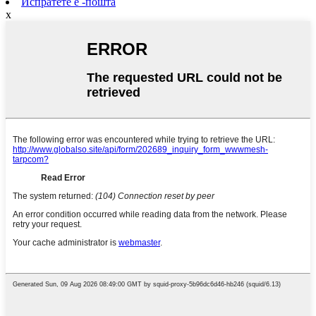
Испратете е -пошта
x