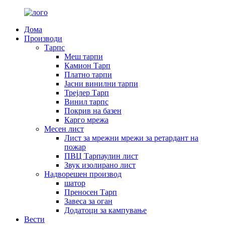
Дома
Производи
Тарпс
Меш тарпи
Камион Тарп
Платно тарпи
Јасни винилни тарпи
Трејлер Тарп
Винил тарпс
Покрив на базен
Карго мрежа
Месен лист
Лист за мрежни мрежи за ретардант на
пожар
ПВЦ Тарпаулин лист
Звук изолирано лист
Надворешен производ
шатор
Преносен Тарп
Завеса за оган
Додатоци за кампување
Вести