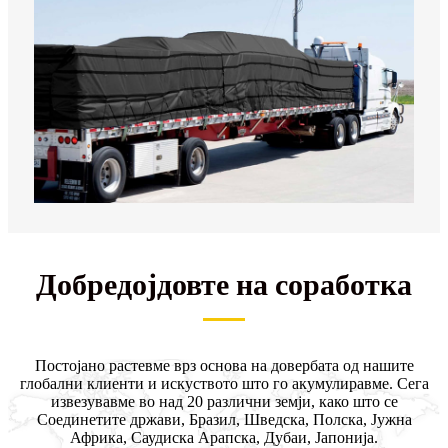
Добредојдовте на соработка
Постојано растевме врз основа на довербата од нашите
глобални клиенти и искуството што го акумулиравме. Сега
извезувавме во над 20 различни земји, како што се
Соединетите држави, Бразил, Шведска, Полска, Јужна
Африка, Саудиска Арапска, Дубаи, Јапонија.