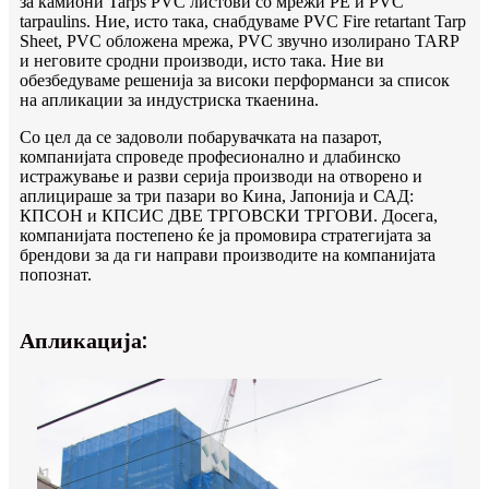
за камиони Tarps PVC листови со мрежи PE и PVC
tarpaulins. Ние, исто така, снабдуваме PVC Fire retartant Tarp
Sheet, PVC обложена мрежа, PVC звучно изолирано TARP
и неговите сродни производи, исто така. Ние ви
обезбедуваме решенија за високи перформанси за список
на апликации за индустриска ткаенина.
Со цел да се задоволи побарувачката на пазарот,
компанијата спроведе професионално и длабинско
истражување и разви серија производи на отворено и
аплицираше за три пазари во Кина, Јапонија и САД:
КПСОН и КПСИС ДВЕ ТРГОВСКИ ТРГОВИ. Досега,
компанијата постепено ќе ја промовира стратегијата за
брендови за да ги направи производите на компанијата
попознат.
Апликација: