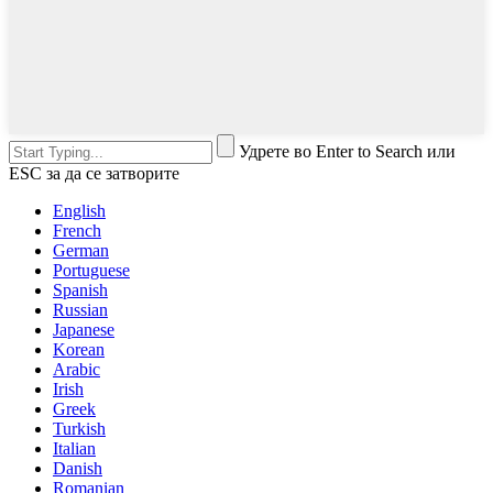
Удрете во Enter to Search или
ESC за да се затворите
English
French
German
Portuguese
Spanish
Russian
Japanese
Korean
Arabic
Irish
Greek
Turkish
Italian
Danish
Romanian