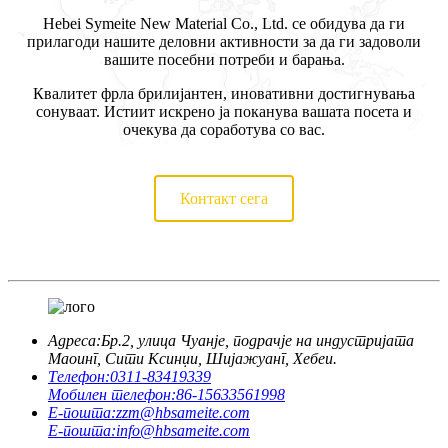
Hebei Symeite New Material Co., Ltd. се обидува да ги
прилагоди нашите деловни активности за да ги задоволи
вашите посебни потреби и барања.
Квалитет фрла брилијантен, иновативни достигнувања
сонуваат. Истиит искрено ја поканува вашата посета и
очекува да соработува со вас.
Контакт сега
Адреса:
Бр.2, улица Чуанје, подрачје на индустријата
Маоинг, Сити Ксинџи, Шијажуанг, Хебеи.
Телефон:
0311-83419339
Мобилен телефон:
86-15633561998
Е-пошта:
zzm@hbsameite.com
Е-пошта:
info@hbsameite.com