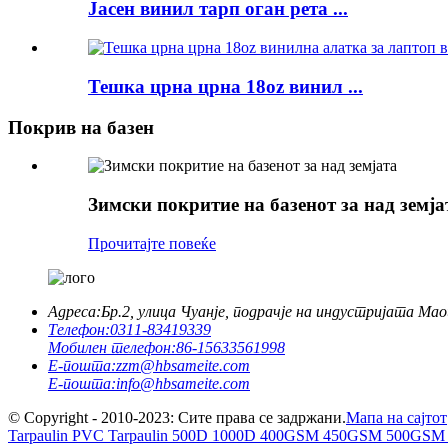
Јасен винил тарп оган рета ...
Тешка црна црна 18oz винил ...
Покрив на базен
Зимски покритие на базенот за над земја
Прочитајте повеќе
Адреса:
Бр.2, улица Чуанје, подрачје на индустријата Ма
Телефон:
0311-83419339
Мобилен телефон:
86-15633561998
Е-пошта:
zzm@hbsameite.com
Е-пошта:
info@hbsameite.com
© Copyright - 2010-2023: Сите права се задржани.
Мапа на сајтот
Tarpaulin PVC Tarpaulin 500D 1000D 400GSM 450GSM 500