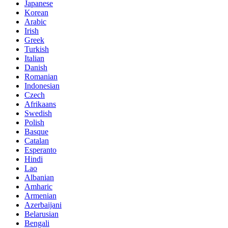
Japanese
Korean
Arabic
Irish
Greek
Turkish
Italian
Danish
Romanian
Indonesian
Czech
Afrikaans
Swedish
Polish
Basque
Catalan
Esperanto
Hindi
Lao
Albanian
Amharic
Armenian
Azerbaijani
Belarusian
Bengali