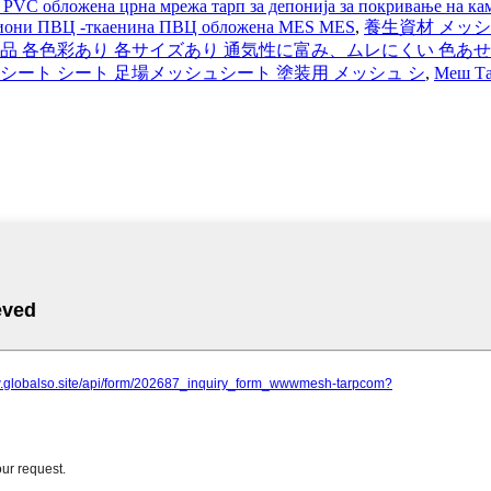
PVC обложена црна мрежа тарп за депонија за покривање на кам
камиони ПВЦ -ткаенина ПВЦ обложена MES MES
,
養生資材 メッシ
 各色彩あり 各サイズあり 通気性に富み、ムレにくい 色あせし
 シート シート 足場メッシュシート 塗装用 メッシュ シ
,
Меш Та