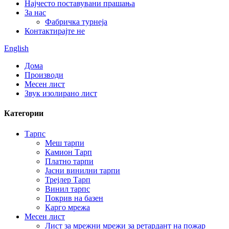
Најчесто поставувани прашања
За нас
Фабричка турнеја
Контактирајте не
English
Дома
Производи
Месен лист
Звук изолирано лист
Категории
Тарпс
Меш тарпи
Камион Тарп
Платно тарпи
Јасни винилни тарпи
Трејлер Тарп
Винил тарпс
Покрив на базен
Карго мрежа
Месен лист
Лист за мрежни мрежи за ретардант на пожар