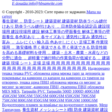
Е-пошта:
info@hbsameite.com
© Copyright - 2010-2023: Сите права се задржани.
Мапа на
сајтот
養生資材 ， 防音シート 建築資材 建築資材 防炎ラベル縫付
けあり 防炎ラベル縫付けあり ， 日本防炎協会認定品 建設現
場用 建設現場用 建設 解体工事等の壁面養生 解体工事等の壁
面養生 各色彩あり ， 各サイズあり 通気性に富み 通気性に
富み ， ムレにくい 輸入品 色あせしにくい 足場工事 作業現
場用 ， 激安価格 早く発送できる 早く発送できる 防音性能
を高める基礎材料を使用 ， 建築・土木・農業・水産などの
分野に適合 ， 超軽量で施行時の作業負荷が低減する ， 建築
建築 現場 シート 足場 足場 用 用 用 用 用 用 用 用 用 用 用 用
用 用 用 用 用 用 用 用 用 用 用 用 用 用 用 用 用
,
Надворешно
тешка тешка PVC обложена црна мрежа тарп за депонија за
покривање на камиони со капаци на камиони со тампон на
отворено, тешка црна ПВЦ обложена мрежа со месинг за
месинг за месинг -камиони ПВЦ -ткаенина ПВЦ обложена
MES MES
,
Tarpaulin PVC Tarpaulin 500D 1000D 400GSM
450GSM 500GSM 550GSM 600GSM 650GSM 700GSM
750GSM 800GSM 850GSM 900GSM 950GSM 1000GSM
Водоотпорен пламен за враќање на водоотниот пламен
,
Меш
Тарпаулин
,
養生資材 メッシュシートⅱ類 防炎 建築資材 建設