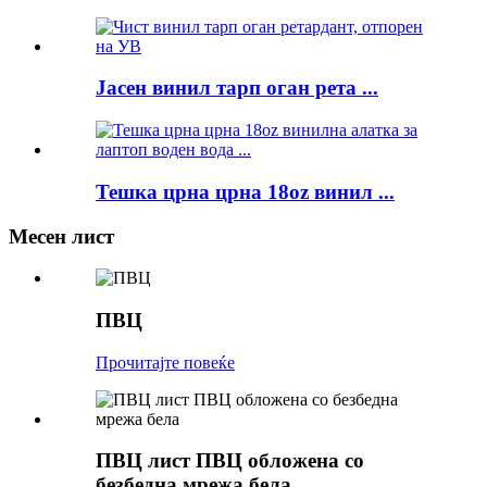
Јасен винил тарп оган рета ...
Тешка црна црна 18oz винил ...
Месен лист
ПВЦ
Прочитајте повеќе
ПВЦ лист ПВЦ обложена со
безбедна мрежа бела