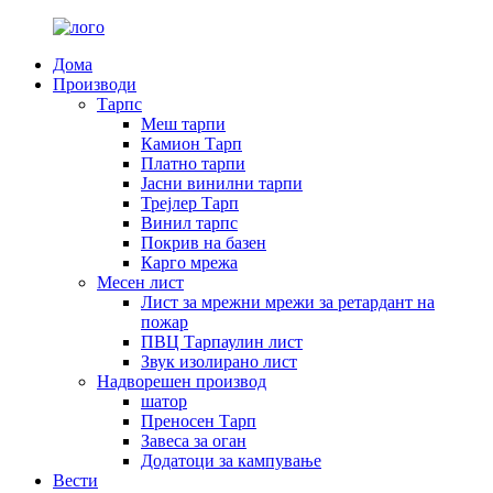
Дома
Производи
Тарпс
Меш тарпи
Камион Тарп
Платно тарпи
Јасни винилни тарпи
Трејлер Тарп
Винил тарпс
Покрив на базен
Карго мрежа
Месен лист
Лист за мрежни мрежи за ретардант на
пожар
ПВЦ Тарпаулин лист
Звук изолирано лист
Надворешен производ
шатор
Преносен Тарп
Завеса за оган
Додатоци за кампување
Вести