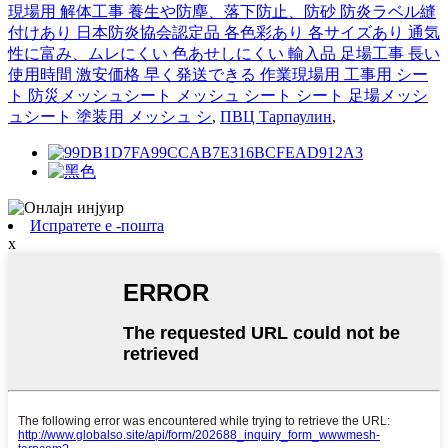
現場用 解体工事 養生や防塵、落下防止、防砂 防炎ラベル縫
付けあり 日本防炎協会認定品 各色彩あり 各サイズあり 通気
性に富み、ムレにくい 色あせしにくい 輸入品 足場工事 長い
使用時間 激安価格 早く発送できる 作業現場用 工事用 シー
ト 防災メッシュシート メッシュ シート シート 足場メッシ
ュシート 塗装用 メッシュ シ
,
ПВЦ Тарпаулин
,
Испратете е -пошта
x