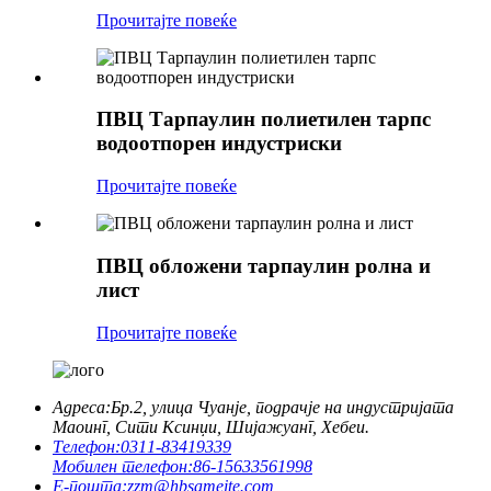
Прочитајте повеќе
ПВЦ Тарпаулин полиетилен тарпс
водоотпорен индустриски
Прочитајте повеќе
ПВЦ обложени тарпаулин ролна и
лист
Прочитајте повеќе
Адреса:
Бр.2, улица Чуанје, подрачје на индустријата
Маоинг, Сити Ксинџи, Шијажуанг, Хебеи.
Телефон:
0311-83419339
Мобилен телефон:
86-15633561998
Е-пошта:
zzm@hbsameite.com