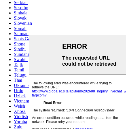
Serbian
Sesotho
Sinhala
Slovak
Slovenian
Somali
Samoan
Scots Gaelic
Shona
Sindhi
Sundanese
Swahili
Tajik
Tamil
Telugu
Thai
Ukrainian
Urdu
Uzbek
Vietnamese
Welsh
Xhosa
Yiddish
Yoruba
Zulu