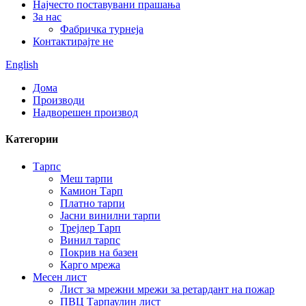
Најчесто поставувани прашања
За нас
Фабричка турнеја
Контактирајте не
English
Дома
Производи
Надворешен производ
Категории
Тарпс
Меш тарпи
Камион Тарп
Платно тарпи
Јасни винилни тарпи
Трејлер Тарп
Винил тарпс
Покрив на базен
Карго мрежа
Месен лист
Лист за мрежни мрежи за ретардант на пожар
ПВЦ Тарпаулин лист