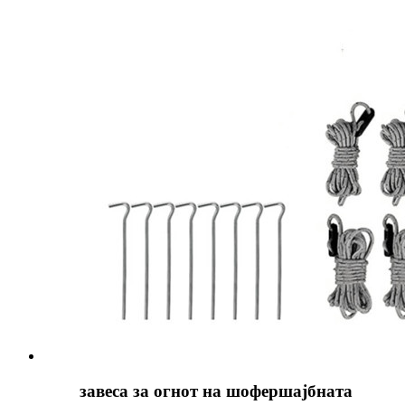
завеса за огнот на шофершајбната