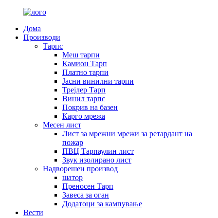
Дома
Производи
Тарпс
Меш тарпи
Камион Тарп
Платно тарпи
Јасни винилни тарпи
Трејлер Тарп
Винил тарпс
Покрив на базен
Карго мрежа
Месен лист
Лист за мрежни мрежи за ретардант на
пожар
ПВЦ Тарпаулин лист
Звук изолирано лист
Надворешен производ
шатор
Преносен Тарп
Завеса за оган
Додатоци за кампување
Вести