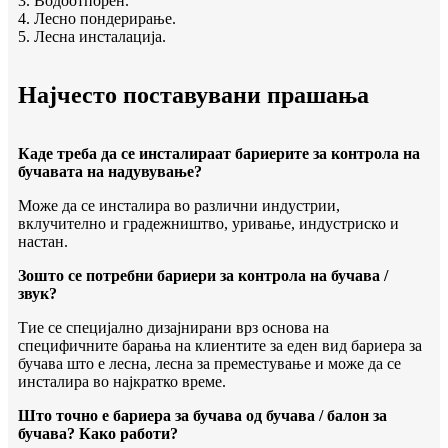
3. Водоотпорен.
4. Лесно пондерирање.
5. Лесна инсталација.
Најчесто поставувани прашања
Каде треба да се инсталираат бариерите за контрола на
бучавата на надувување?
Може да се инсталира во различни индустрии,
вклучително и градежништво, уривање, индустриско и
настан.
Зошто се потребни бариери за контрола на бучава /
звук?
Тие се специјално дизајнирани врз основа на
специфичните барања на клиентите за еден вид бариера за
бучава што е лесна, лесна за преместување и може да се
инсталира во најкратко време.
Што точно е бариера за бучава од бучава / балон за
бучава? Како работи?