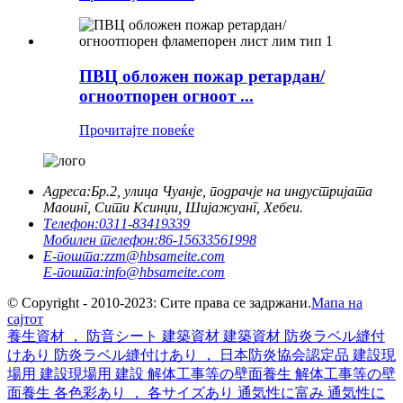
ПВЦ обложен пожар ретардан/
огноотпорен огноот ...
Прочитајте повеќе
Адреса:
Бр.2, улица Чуанје, подрачје на индустријата
Маоинг, Сити Ксинџи, Шијажуанг, Хебеи.
Телефон:
0311-83419339
Мобилен телефон:
86-15633561998
Е-пошта:
zzm@hbsameite.com
Е-пошта:
info@hbsameite.com
© Copyright - 2010-2023: Сите права се задржани.
Мапа на
сајтот
養生資材 ， 防音シート 建築資材 建築資材 防炎ラベル縫付
けあり 防炎ラベル縫付けあり ， 日本防炎協会認定品 建設現
場用 建設現場用 建設 解体工事等の壁面養生 解体工事等の壁
面養生 各色彩あり ， 各サイズあり 通気性に富み 通気性に