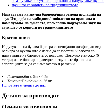
Надувување на звучна бариера/привремена изолација на
звук Изградба на wallидови/изобилство на прашина и
намалување на бучавата, преклопна надувување звук на
звук што се користи во градежништвото
Краток опис:
Надувување на бучава бариера е специјално дизајниран вид
бариера за бучава што е лесно да се постави и работи со
надувување на бариерата со воздухот. Доволно е високо (6
метри) да се блокира правецот на звучните бранови и
апсорпциите за да се намалат ехо и реакции.
Големина:
6m x 6m x 0,5m
Тежина:
Приближно. 36 кг
Испратете е -пошта до нас
Детали за производот
Ознаки за производи