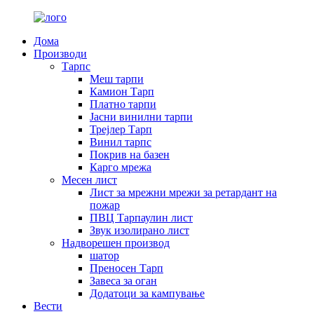
Дома
Производи
Тарпс
Меш тарпи
Камион Тарп
Платно тарпи
Јасни винилни тарпи
Трејлер Тарп
Винил тарпс
Покрив на базен
Карго мрежа
Месен лист
Лист за мрежни мрежи за ретардант на
пожар
ПВЦ Тарпаулин лист
Звук изолирано лист
Надворешен производ
шатор
Преносен Тарп
Завеса за оган
Додатоци за кампување
Вести