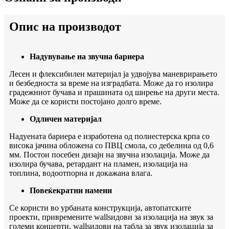
Опис на производот
Надувување на звучна бариера
Лесен и флексибилен материјал ја удвојува маневрирањето
и безбедноста за време на изградбата. Може да го изолира
градежниот бучава и прашината од ширење на други места.
Може да се користи постојано долго време.
Одличен материјал
Надуената бариера е изработена од полиестерска крпа со
висока јачина обложена со ПВЦ смола, со дебелина од 0,6
мм. Постои посебен дизајн на звучна изолација. Може да
изолира бучава, ретардант на пламен, изолација на
топлина, водоотпорна и докажана влага.
Повеќекратни намени
Се користи во урбаната конструкција, автопатските
проекти, привремените wallsидови за изолација на звук за
големи концерти, wallsидови на табла за звук изолација за