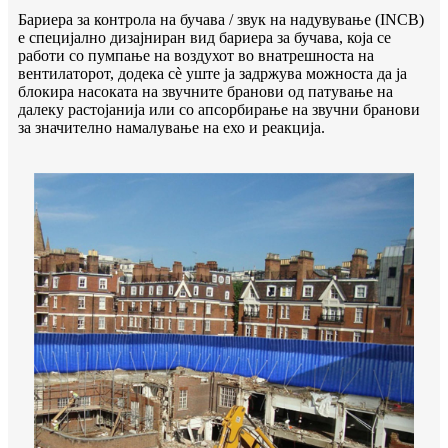
Бариера за контрола на бучава / звук на надувување (INCB)
е специјално дизајниран вид бариера за бучава, која се
работи со пумпање на воздухот во внатрешноста на
вентилаторот, додека сè уште ја задржува можноста да ја
блокира насоката на звучните бранови од патување на
далеку растојанија или со апсорбирање на звучни бранови
за значително намалување на ехо и реакција.