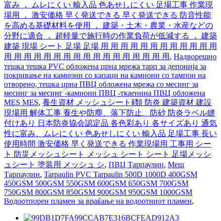
富み ， ムレにくい 輸入品 色あせしにくい 足場工事 作業現
場用 ， 激安価格 早く発送できる 早く発送できる 防音性能
を高める基礎材料を使用 ， 建築・土木・農業・水産などの
分野に適合 ， 超軽量で施行時の作業負荷が低減する ， 建築
建築 現場 シート 足場 足場 用 用 用 用 用 用 用 用 用 用 用 用
用 用 用 用 用 用 用 用 用 用 用 用 用 用 用 用 用
,
Надворешно
тешка тешка PVC обложена црна мрежа тарп за депонија за
покривање на камиони со капаци на камиони со тампон на
отворено, тешка црна ПВЦ обложена мрежа со месинг за
месинг за месинг -камиони ПВЦ -ткаенина ПВЦ обложена
MES MES
,
養生資材 メッシュシートⅱ類 防炎 建築資材 建設
現場用 解体工事 養生や防塵、落下防止、防砂 防炎ラベル縫
付けあり 日本防炎協会認定品 各色彩あり 各サイズあり 通気
性に富み、ムレにくい 色あせしにくい 輸入品 足場工事 長い
使用時間 激安価格 早く発送できる 作業現場用 工事用 シー
ト 防災メッシュシート メッシュ シート シート 足場メッシ
ュシート 塗装用 メッシュ シ
,
ПВЦ Тарпаулин
,
Меш
Тарпаулин
,
Tarpaulin PVC Tarpaulin 500D 1000D 400GSM
450GSM 500GSM 550GSM 600GSM 650GSM 700GSM
750GSM 800GSM 850GSM 900GSM 950GSM 1000GSM
Водоотпорен пламен за враќање на водоотниот пламен
,