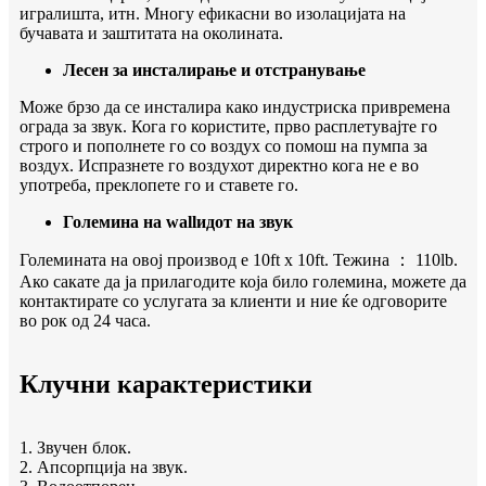
игралишта, итн. Многу ефикасни во изолацијата на
бучавата и заштитата на околината.
Лесен за инсталирање и отстранување
Може брзо да се инсталира како индустриска привремена
ограда за звук. Кога го користите, прво расплетувајте го
строго и пополнете го со воздух со помош на пумпа за
воздух. Испразнете го воздухот директно кога не е во
употреба, преклопете го и ставете го.
Големина на wallидот на звук
Големината на овој производ е 10ft x 10ft. Тежина ： 110lb.
Ако сакате да ја прилагодите која било големина, можете да
контактирате со услугата за клиенти и ние ќе одговорите
во рок од 24 часа.
Клучни карактеристики
1. Звучен блок.
2. Апсорпција на звук.