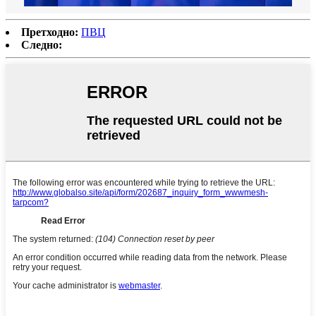
Претходно:
ПВЦ
Следно: