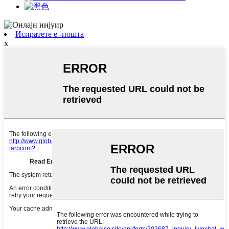
Испратете е -пошта
x