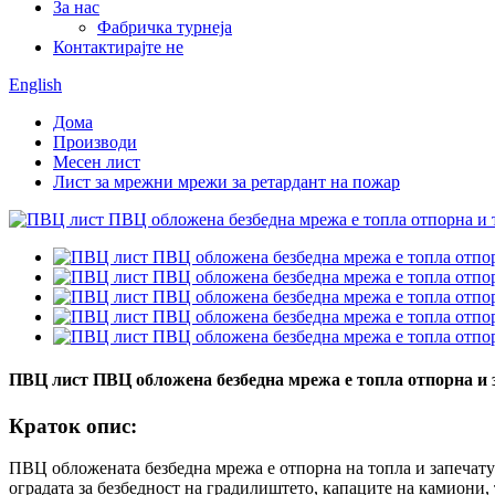
За нас
Фабричка турнеја
Контактирајте не
English
Дома
Производи
Месен лист
Лист за мрежни мрежи за ретардант на пожар
ПВЦ лист ПВЦ обложена безбедна мрежа е топла отпорна и 
Краток опис:
ПВЦ обложената безбедна мрежа е отпорна на топла и запечатув
оградата за безбедност на градилиштето, капаците на камиони, 