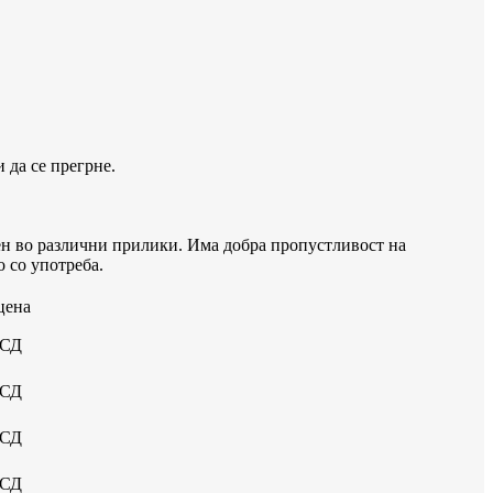
 да се прегрне.
н во различни прилики. Има добра пропустливост на
 со употреба.
цена
УСД
УСД
УСД
УСД