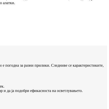
о алатки.
 е погодна за разни прилики. Следниве се карактеристиките,
ек.
р и да ја подобри ефикасноста на осветлувањето.