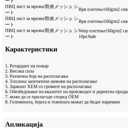
ート
ПВЦ лист за мрежи/防炎メッシュ シ
Врв плетење160g/m2 сива,
ート
ПВЦ лист за мрежи/防炎メッシュ シ
Врв плетење160g/m2 сива,
ート
ПВЦ лист за мрежи/防炎メッシュ シ
Warp плетење160g/m2 сив
ート
10pc/bale
Карактеристики
1. Ретардант на пожар
2. Висока сила
3. Различна боја на располагање
4. Топлина запечатени шевови на располагање
5. Зајакнат ХЕМ со громите на располагање
6. Обезбедување на квалитет на производот и директна прода
7. може да се прилагоди според OEM
8. Големината, бојата и тежината можат да бидат нарачани
Апликација