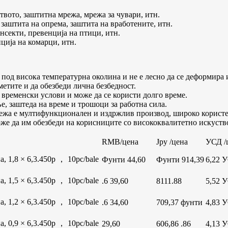
твото, заштитна мрежа, мрежа за чувари, итн.
заштита на опрема, заштита на вработените, итн.
нсекти, превенција на птици, итн.
нција на комарци, итн.
под висока температурна околина и не е лесно да се деформира и
етите и да обезбеди лична безбедност.
временски услови и може да се користи долго време.
е, заштеда на време и трошоци за работна сила.
жа е мултифункционален и издржлив производ, широко користе
оже да им обезбеди на корисниците со висококвалитетно искуство
RMB/цена
Jpy /цена
УСД /
 1,8 × 6,3.450p ， 10pc/bale
Фунти 44,60
Фунти 914,39
6,22 
 1,5 × 6,3.450p ， 10pc/bale
.6 39,60
8111.88
5,52 
 1,2 × 6,3.450p ， 10pc/bale
.6 34,60
709,37 фунти
4,83 
 0,9 × 6,3.450p ， 10pc/bale
29,60
606,86 .86
4,13 