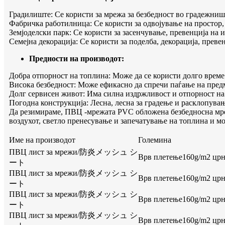
Градилиште: Се користи за мрежа за безбедност во градежниш
Фабричка работилница: Се користи за одвојување на простор, 
Земјоделски парк: Се користи за засенчување, превенција на и
Семејна декорација: Се користи за поделба, декорација, преве
Предности на производот:
Добра отпорност на топлина: Може да се користи долго време 
Висока безбедност: Може ефикасно да спречи паѓање на предм
Долг сервисен живот: Има силна издржливост и отпорност на 
Погодна конструкција: Лесна, лесна за градење и расклопувањ
Да резимираме, ПВЦ -мрежата PVC обложена безбедносна мре
воздухот, светло пренесување и запечатување на топлина и м
Име на производот
Големина
ПВЦ лист за мрежи/防炎メッシュ シ
Врв плетење160g/m2 црна,
ート
ПВЦ лист за мрежи/防炎メッシュ シ
Врв плетење160g/m2 црна,
ート
ПВЦ лист за мрежи/防炎メッシュ シ
Врв плетење160g/m2 црна,
ート
ПВЦ лист за мрежи/防炎メッシュ シ
Врв плетење160g/m2 црна,