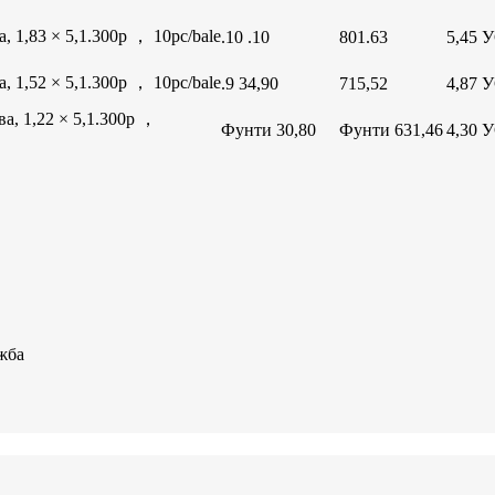
 1,83 × 5,1.300p ， 10pc/bale
.10 .10
801.63
5,45 
 1,52 × 5,1.300p ， 10pc/bale
.9 34,90
715,52
4,87 
а, 1,22 × 5,1.300p ，
Фунти 30,80
Фунти 631,46
4,30 
жба