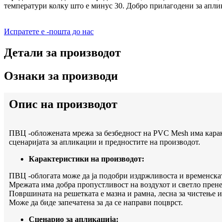
температури колку што е минус 30. Добро прилагодени за аплик
Испратете е -пошта до нас
Детали за производот
Ознаки за производи
Опис на производот
ПВЦ -обложената мрежа за безбедност на PVC Mesh има каракт
сценаријата за апликации и предностите на производот.
Карактеристики на производот:
ПВЦ -облогата може да ја подобри издржливоста и временскат
Мрежата има добра пропустливост на воздухот и светло прене
Површината на решетката е мазна и рамна, лесна за чистење 
Може да биде запечатена за да се направи поцврст.
Сценарио за апликација: