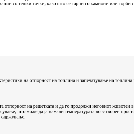
ации со тешки точки, како што се тарпи со камиони или торби с
еристики на отпорност на топлина и запечатување на топлина и
а отпорност на решетката и да го продолжи неговиот животен в
сување, што може да ја намали температурата во затворен просто
и одржување.