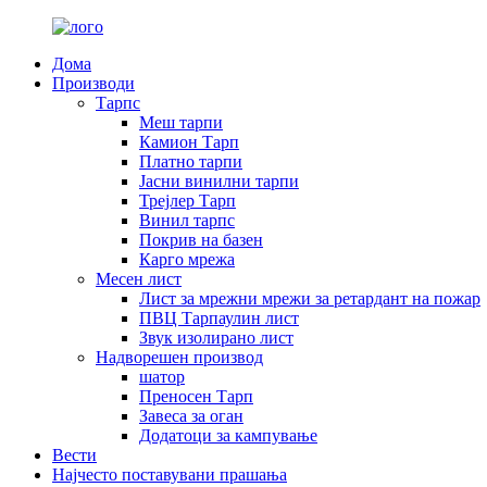
Дома
Производи
Тарпс
Меш тарпи
Камион Тарп
Платно тарпи
Јасни винилни тарпи
Трејлер Тарп
Винил тарпс
Покрив на базен
Карго мрежа
Месен лист
Лист за мрежни мрежи за ретардант на пожар
ПВЦ Тарпаулин лист
Звук изолирано лист
Надворешен производ
шатор
Преносен Тарп
Завеса за оган
Додатоци за кампување
Вести
Најчесто поставувани прашања