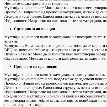
Неговите карактеристики се следниве:
Мултифункционалност: Може да се користи како ветроупорна ог
Преносно: Направено од преносни материјали, лесно е да се н
Лесно за инсталирање: Едноставна структура, лесна за инстал
Издржливост: Направено од висококвалитетни материјали, им
Сценарио за апликации
Мултифункционален камп за кампување на шофершајбната за к
аспекти:
Кампување: Кога кампувате во дивината, може да се користи ка
BBQ во дивината: Може да се користи како решетка за скара и
Пикник на поле: Може да се користи како ветроупорна ограда 
Скара за двор: Може да се користи како решетка за скара и вет
Предности на производот
Мултифункционален камп за кампување за кампување за камп
Мултифункционалност: Производот може да задоволи повеќе 
Преносно: Направено од преносни материјали, погодно е да се
Лесно за инсталирање: Едноставна структура, лесна за инстал
Издржливост: Направено од висококвалитетни материјали, им
Со еден збор, мултифункционалниот камп на шофершајбната 
ветроупорна ограда, која се карактеризира со повеќекратни н
пикник и двор за скара