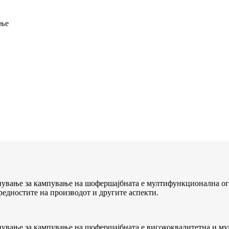
ење
ување за кампување на шофершајбната е мултифункционална огр
редностите на производот и другите аспекти.
ување за кампување на шофершајбната е висококвалитетна и му