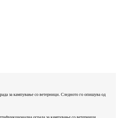
ада за кампување со ветерници. Следното го опишува од
лтифункционална ограда за кампување со ветерници.