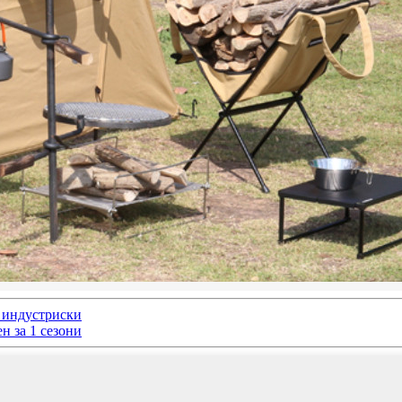
 индустриски
н за 1 сезони