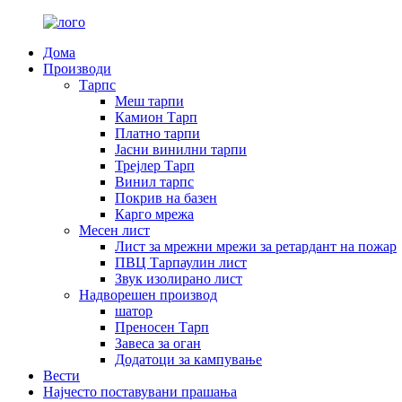
Дома
Производи
Тарпс
Меш тарпи
Камион Тарп
Платно тарпи
Јасни винилни тарпи
Трејлер Тарп
Винил тарпс
Покрив на базен
Карго мрежа
Месен лист
Лист за мрежни мрежи за ретардант на пожар
ПВЦ Тарпаулин лист
Звук изолирано лист
Надворешен производ
шатор
Преносен Тарп
Завеса за оган
Додатоци за кампување
Вести
Најчесто поставувани прашања