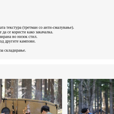
та текстура (третман со анти-смалување).
 да се користи како закачалка.
зирана во низок стил.
 од другите кампови.
за складирање.