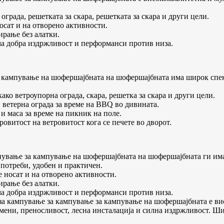
рада, решетката за скара, решетката за скара и други цели.
осат и на отворено активности.
ирање без алатки.
а добра издржливост и перформанси против низа.
ампување на шофершајбната на шофершајбната има широк спекта
ко ветроупорна ограда, скара, решетка за скара и други цели.
 ветерна ограда за време на BBQ во дивината.
и маса за време на пикник на поле.
ровитост на ветровитост кога се печете во дворот.
ување за кампување на шофершајбната на шофершајбната ги има
потреби, удобен и практичен.
 носат и на отворено активности.
ирање без алатки.
а добра издржливост и перформанси против низа.
за кампување за кампување за кампување на шофершајбната е в
амени, преносливост, лесна инсталација и силна издржливост. Ши