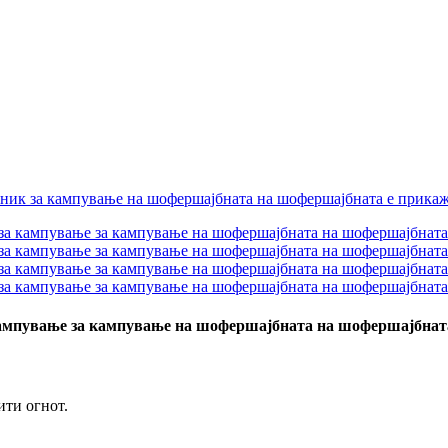
ампување за кампување на шофершајбната на шофершајбнат
ити огнот.