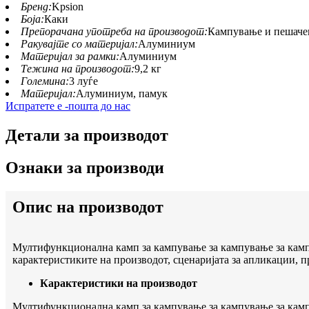
Бренд:
Kpsion
Боја:
Каки
Препорачана употреба на производот:
Кампување и пешач
Ракувајте со материјал:
Алуминиум
Материјал за рамки:
Алуминиум
Тежина на производот:
9,2 кг
Големина:
3 луѓе
Материјал:
Алуминиум, памук
Испратете е -пошта до нас
Детали за производот
Ознаки за производи
Опис на производот
Мултифункционална камп за кампување за кампување за камп
карактеристиките на производот, сценаријата за апликации, п
Карактеристики на производот
Мултифункционална камп за кампување за кампување за камп