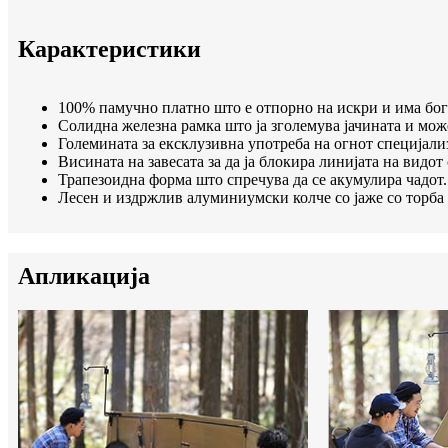
Карактеристики
100% памучно платно што е отпорно на искри и има бога
Солидна железна рамка што ја зголемува јачината и може
Големината за ексклузивна употреба на огнот специјали
Висината на завесата за да ја блокира линијата на видот
Трапезоидна форма што спречува да се акумулира чадот.
Лесен и издржлив алуминиумски колче со јаже со торба 
Апликација