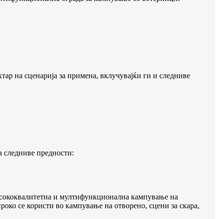
р на сценарија за примена, вклучувајќи ги и следниве
 следниве предности:
исококвалитетна и мултифункционална кампување на
роко се користи во кампување на отворено, сцени за скара,