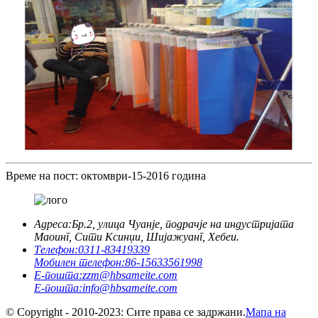
Време на пост: октомври-15-2016 година
Адреса:
Бр.2, улица Чуанје, подрачје на индустријата
Маоинг, Сити Ксинџи, Шијажуанг, Хебеи.
Телефон:
0311-83419339
Мобилен телефон:
86-15633561998
Е-пошта:
zzm@hbsameite.com
Е-пошта:
info@hbsameite.com
© Copyright - 2010-2023: Сите права се задржани.
Мапа на