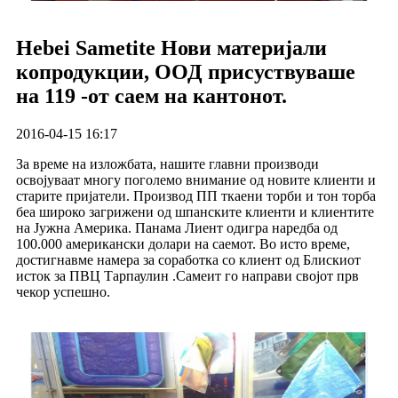
Hebei Sametite Нови материјали
копродукции, ООД присуствуваше
на 119 -от саем на кантонот.
2016-04-15 16:17
За време на изложбата, нашите главни производи
освојуваат многу поголемо внимание од новите клиенти и
старите пријатели. Производ ПП ткаени торби и тон торба
беа широко загрижени од шпанските клиенти и клиентите
на Јужна Америка. Панама Лиент одигра наредба од
100.000 американски долари на саемот. Во исто време,
достигнавме намера за соработка со клиент од Блискиот
исток за ПВЦ Тарпаулин .Самеит го направи својот прв
чекор успешно.