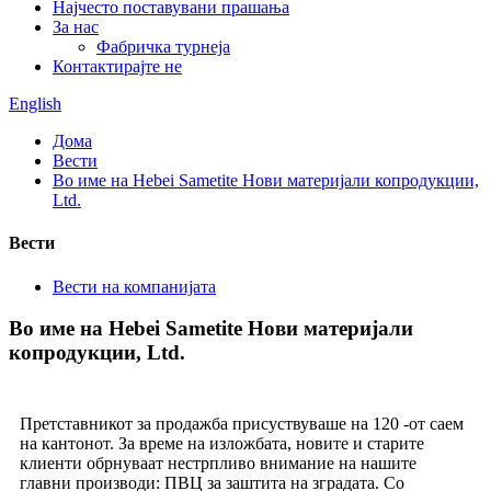
Најчесто поставувани прашања
За нас
Фабричка турнеја
Контактирајте не
English
Дома
Вести
Во име на Hebei Sametite Нови материјали копродукции,
Ltd.
Вести
Вести на компанијата
Во име на Hebei Sametite Нови материјали
копродукции, Ltd.
Претставникот за продажба присуствуваше на 120 -от саем
на кантонот. За време на изложбата, новите и старите
клиенти обрнуваат нестрпливо внимание на нашите
главни производи: ПВЦ за заштита на зградата. Со