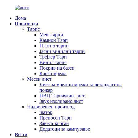
Дома
Производи
Тарпс
Меш тарпи
Камион Тарп
Платно тарпи
Јасни винилни тарпи
Трејлер Тарп
Винил тарпс
Покрив на базен
Карго мрежа
Месен лист
Лист за мрежни мрежи за ретардант на
пожар
ПВЦ Тарпаулин лист
Звук изолирано лист
Надворешен производ
шатор
Преносен Тарп
Завеса за оган
Додатоци за кампување
Вести