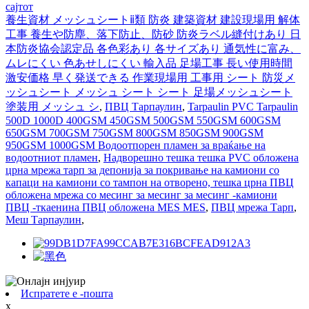
сајтот
養生資材 メッシュシートⅱ類 防炎 建築資材 建設現場用 解体
工事 養生や防塵、落下防止、防砂 防炎ラベル縫付けあり 日
本防炎協会認定品 各色彩あり 各サイズあり 通気性に富み、
ムレにくい 色あせしにくい 輸入品 足場工事 長い使用時間
激安価格 早く発送できる 作業現場用 工事用 シート 防災メ
ッシュシート メッシュ シート シート 足場メッシュシート
塗装用 メッシュ シ
,
ПВЦ Тарпаулин
,
Tarpaulin PVC Tarpaulin
500D 1000D 400GSM 450GSM 500GSM 550GSM 600GSM
650GSM 700GSM 750GSM 800GSM 850GSM 900GSM
950GSM 1000GSM Водоотпорен пламен за враќање на
водоотниот пламен
,
Надворешно тешка тешка PVC обложена
црна мрежа тарп за депонија за покривање на камиони со
капаци на камиони со тампон на отворено, тешка црна ПВЦ
обложена мрежа со месинг за месинг за месинг -камиони
ПВЦ -ткаенина ПВЦ обложена MES MES
,
ПВЦ мрежа Тарп
,
Меш Тарпаулин
,
Испратете е -пошта
x