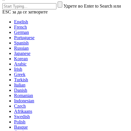
Удрете во Enter to Search или
ESC за да се затворите
English
French
German
Portuguese
Spanish
Russian
Japanese
Korean
Arabic
Irish
Greek
Turkish
Italian
Danish
Romanian
Indonesian
Czech
Afrikaans
Swedish
Polish
Basque