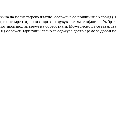
ачина на полиестерско платно, обложена со поливинил хлорид (
 транспаренти, производи за надувување, материјали на Умбрала 
виот производ за време на обработката. Може лесно да се завару
ПВЦ обложен тарпаулин лесно се одржува долго време за добри п