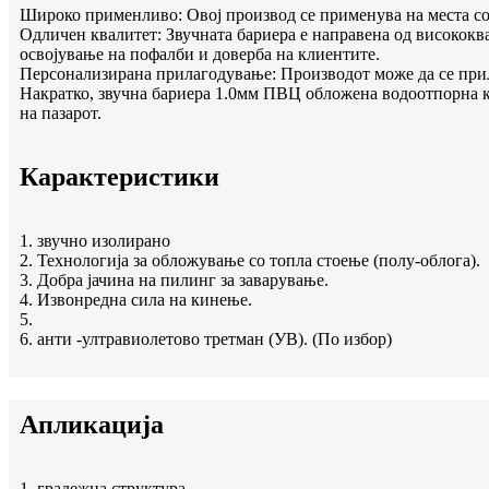
Широко применливо: Овој производ се применува на места со 
Одличен квалитет: Звучната бариера е направена од висококв
освојување на пофалби и доверба на клиентите.
Персонализирана прилагодување: Производот може да се прила
Накратко, звучна бариера 1.0мм ПВЦ обложена водоотпорна кр
на пазарот.
Карактеристики
1. звучно изолирано
2. Технологија за обложување со топла стоење (полу-облога).
3. Добра јачина на пилинг за заварување.
4. Извонредна сила на кинење.
5.
6. анти -ултравиолетово третман (УВ). (По избор)
Апликација
1. градежна структура