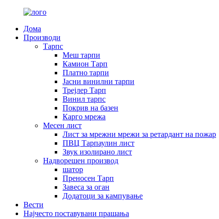
Дома
Производи
Тарпс
Меш тарпи
Камион Тарп
Платно тарпи
Јасни винилни тарпи
Трејлер Тарп
Винил тарпс
Покрив на базен
Карго мрежа
Месен лист
Лист за мрежни мрежи за ретардант на пожар
ПВЦ Тарпаулин лист
Звук изолирано лист
Надворешен производ
шатор
Преносен Тарп
Завеса за оган
Додатоци за кампување
Вести
Најчесто поставувани прашања