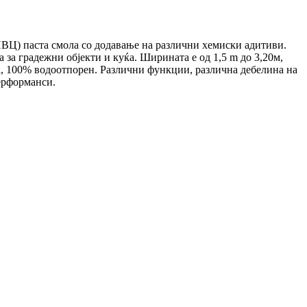
ПВЦ) паста смола со додавање на различни хемиски адитиви.
за градежни објекти и куќа. Ширината е од 1,5 m до 3,20м,
ва, 100% водоотпорен. Различни функции, различна дебелина на
ерформанси.