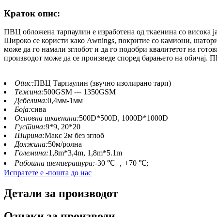
Краток опис:
ПВЦ обложена тарпаулин е изработена од ткаенина со висока ј
Широко се користи како Awnings, покритие со камиони, шатори,
може да го намали зглобот и да го подобри квалитетот на гото
производот може да се произведе според барањето на обичај. 
Опис:
ПВЦ Тарпаулин (звучно изолирано тарп)
Тежина:
500GSM --- 1350GSM
Дебелина:
0,4мм-1мм
Боја:
сива
Основна ткаенина:
500D*500D, 1000D*1000D
Густина:
9*9, 20*20
Ширина:
Макс 2м без зглоб
Должина:
50м/ролна
Големина:
1,8m*3,4m, 1,8m*5.1m
Работна температура:
-30 ℃ ，+70 ℃;
Испратете е -пошта до нас
Детали за производот
Ознаки за производи