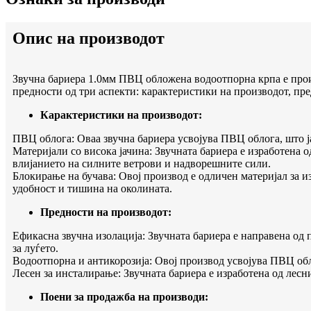
Опис на производот
Звучна бариера 1.0мм ПВЦ обложена водоотпорна крпа е произ
предности од три аспекти: карактеристики на производот, пр
Карактеристики на производот:
ПВЦ облога: Оваа звучна бариера усвојува ПВЦ облога, што ј
Материјали со висока јачина: Звучната бариера е изработена о
влијанието на силните ветрови и надворешните сили.
Блокирање на бучава: Овој производ е одличен материјал за из
удобност и тишина на околината.
Предности на производот:
Ефикасна звучна изолација: Звучната бариера е направена од 
за луѓето.
Водоотпорна и антикорозија: Овој производ усвојува ПВЦ обло
Лесен за инсталирање: Звучната бариера е изработена од лесн
Поени за продажба на производи: