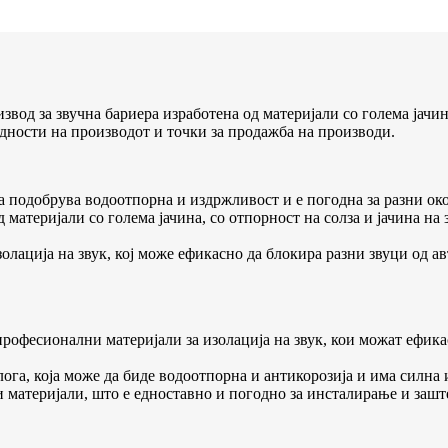
вод за звучна бариера изработена од материјали со голема јачи
едности на производот и точки за продажба на производи.
а подобрува водоотпорна и издржливост и е погодна за разни ок
д материјали со голема јачина, со отпорност на солза и јачина н
олација на звук, кој може ефикасно да блокира разни звуци од а
професионални материјали за изолација на звук, кои можат ефика
га, која може да биде водоотпорна и антикорозија и има силна 
и материјали, што е едноставно и погодно за инсталирање и зашт