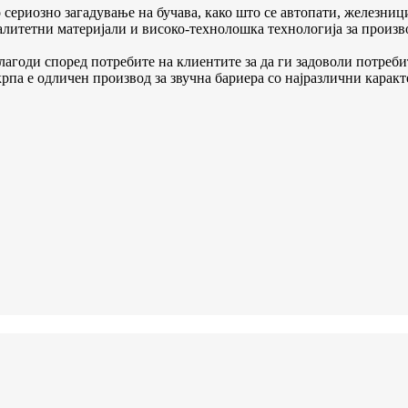
сериозно загадување на бучава, како што се автопати, железниц
алитетни материјали и високо-технолошка технологија за произво
годи според потребите на клиентите за да ги задоволи потребит
па е одличен производ за звучна бариера со најразлични каракт