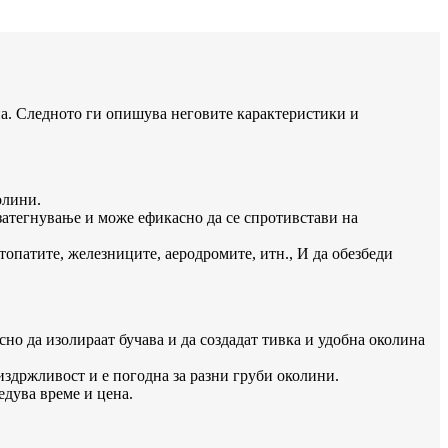
на. Следното ги опишува неговите карактеристики и
олини.
а затегнување и може ефикасно да се спротивстави на
втопатите, железниците, аеродромите, итн., И да обезбеди
сно да изолираат бучава и да создадат тивка и удобна околина
издржливост и е погодна за разни груби околини.
едува време и цена.