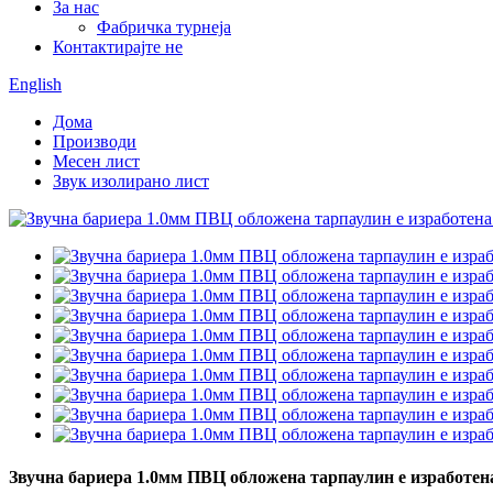
За нас
Фабричка турнеја
Контактирајте не
English
Дома
Производи
Месен лист
Звук изолирано лист
Звучна бариера 1.0мм ПВЦ обложена тарпаулин е изработена