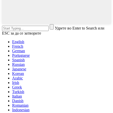
Удрете во Enter to Search или
ESC за да се затворите
English
French
German
Portuguese
Spanish
Russian
Japanese
Korean
Arabic
Irish
Greek
Turkish
Italian
Danish
Romanian
Indonesian