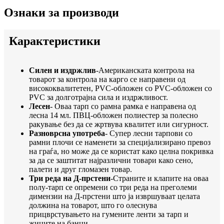
Ознаки за производи
Карактеристики
Силен и издржлив
-Американската контрола на
товарот за контрола на карго се направени од
висококвалитетен, PVC-обложен со PVC-обложен со
PVC за долготрајна сила и издржливост.
Лесен
- Оваа тарп со рамна рамка е направена од
лесна 14 мл. ПВЦ-обложен полиестер за полесно
ракување без да се жртвува квалитет или сигурност.
Разноврсна употреба
- Супер лесни тарпови со
рамни плочи се наменети за специјализирано превоз
на граѓа, но може да се користат како целна покривка
за да се заштитат најразлични товари како сено,
палети и друг гломазен товар.
Три реда на Д-прстени
-Страните и клапите на оваа
полу-тарп се опремени со три реда на преголеми
димензии на Д-прстени што ја извршуваат целата
должина на товарот, што го олеснува
прицврстувањето на гумените ленти за тарп и
жиците на банџи.