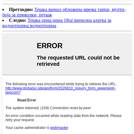
Претходно:
Тешка винил обложена мрежа тарпи, мулти-
боја за приколки, пејзаж
Следно:
Тешка црна црна 18oz винилна алатка за
водоотпорна водоотпорна