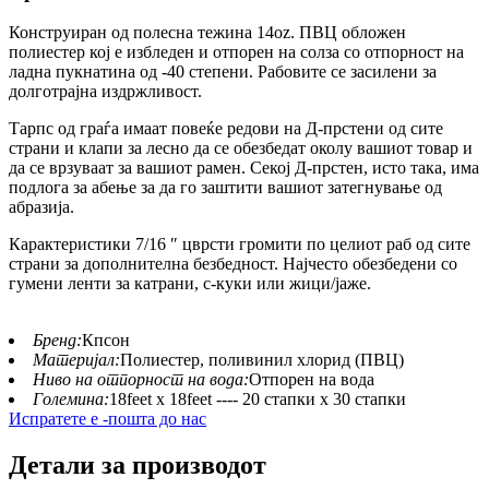
Конструиран од полесна тежина 14oz. ПВЦ обложен
полиестер кој е избледен и отпорен на солза со отпорност на
ладна пукнатина од -40 степени. Рабовите се засилени за
долготрајна издржливост.
Тарпс од граѓа имаат повеќе редови на Д-прстени од сите
страни и клапи за лесно да се обезбедат околу вашиот товар и
да се врзуваат за вашиот рамен. Секој Д-прстен, исто така, има
подлога за абење за да го заштити вашиот затегнување од
абразија.
Карактеристики 7/16 ″ цврсти громити по целиот раб од сите
страни за дополнителна безбедност. Најчесто обезбедени со
гумени ленти за катрани, с-куки или жици/јаже.
Бренд:
Кпсон
Материјал:
Полиестер, поливинил хлорид (ПВЦ)
Ниво на отпорност на вода:
Отпорен на вода
Големина:
18feet x 18feet ---- 20 стапки x 30 стапки
Испратете е -пошта до нас
Детали за производот