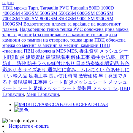
сајтот
ПВЦ мрежа Тарп
,
Tarpaulin PVC Tarpaulin 500D 1000D
400GSM 450GSM 500GSM 550GSM 600GSM 650GSM
700GSM 750GSM 800GSM 850GSM 900GSM 950GSM
1000GSM Водоотпорен пламен за враќање на водоотниот
пламен
,
Надворешно тешка тешка PVC обложена црна мрежа
тарп за депонија за покривање на камиони со капаци на
камиони со тампон на отворено, тешка црна ПВЦ обложена
мрежа со месинг за месинг за месинг -камиони ПВЦ
-ткаенина ПВЦ обложена MES MES
,
養生資材 メッシュシー
トⅱ類 防炎 建築資材 建設現場用 解体工事 養生や防塵、落下
防止、防砂 防炎ラベル縫付けあり 日本防炎協会認定品 各色
彩あり 各サイズあり 通気性に富み、ムレにくい 色あせしに
くい 輸入品 足場工事 長い使用時間 激安価格 早く発送でき
る 作業現場用 工事用 シート 防災メッシュシート メッシュ
シート シート 足場メッシュシート 塗装用 メッシュ シ
,
ПВЦ
Тарпаулин
,
Меш Тарпаулин
,
Испратете е -пошта
x