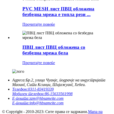
PVC MESH лист ПВЦ обложена
безбедна мрежа е топла рези ...
Прочитајте повеќе
ПВЦ лист ПВЦ обложена со
безбедна мрежа бела
Прочитајте повеќе
Адреса:
Бр.2, улица Чуанје, подрачје на индустријата
Маоинг, Сити Ксинџи, Шијажуанг, Хебеи.
Телефон:
0311-83419339
Мобилен телефон:
86-15633561998
Е-пошта:
zzm@hbsameite.com
Е-пошта:
info@hbsameite.com
© Copyright - 2010-2023: Сите права се задржани.
Мапа на