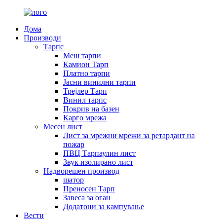
Дома
Производи
Тарпс
Меш тарпи
Камион Тарп
Платно тарпи
Јасни винилни тарпи
Трејлер Тарп
Винил тарпс
Покрив на базен
Карго мрежа
Месен лист
Лист за мрежни мрежи за ретардант на
пожар
ПВЦ Тарпаулин лист
Звук изолирано лист
Надворешен производ
шатор
Преносен Тарп
Завеса за оган
Додатоци за кампување
Вести